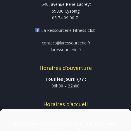
540, avenue René Ladreyt
59830 Cysoing
03 74 09 00 71
La Ressourcerie Fitness Club
contact@laressourcerie.fr
laressourcerie.fr
Horaires d’ouverture
Tous les jours 7j/7 :
06h00 – 22h00
Horaires d’accueil
Du Lundi au vendredi :
09h00-13h30 et 16h30-20h30
Nous utilisons des cookies pour améliorer votre
Samedi & Dimanche :