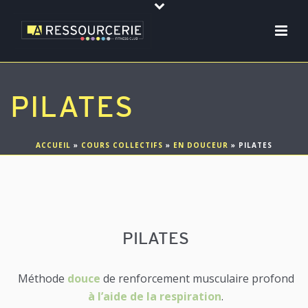
PILATES
ACCUEIL
»
COURS COLLECTIFS
»
EN DOUCEUR
»
PILATES
PILATES
Méthode
douce
de renforcement musculaire profond
à l’aide de la respiration
.