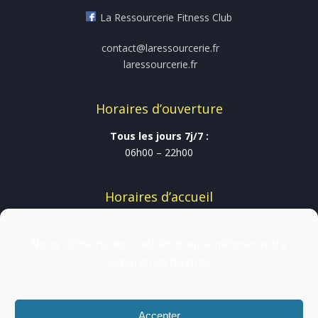
La Ressourcerie Fitness Club
contact@laressourcerie.fr
laressourcerie.fr
Horaires d’ouverture
Tous les jours 7j/7 :
06h00 – 22h00
Horaires d’accueil
Du Lundi au vendredi :
09h00-13h30 et 16h30-20h30
Nous utilisons des cookies pour améliorer votre
Samedi & Dimanche :
expérience du club.
09h30 -12h30
Accepter